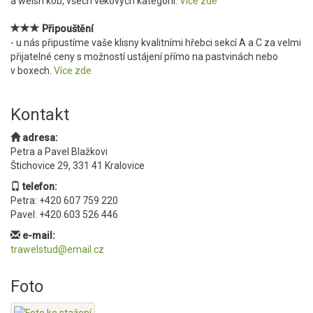
a welsh kob, všech věkových kategorií.
Více zde
Připouštění
- u nás připustíme vaše klisny kvalitními hřebci sekcí A a C za velmi
přijatelné ceny s možností ustájení přímo na pastvinách nebo
v boxech.
Více zde
Kontakt
adresa:
Petra a Pavel Blažkovi
Štichovice 29, 331 41 Kralovice
telefon:
Petra: +420 607 759 220
Pavel: +420 603 526 446
e-mail:
trawelstud@email.cz
Foto